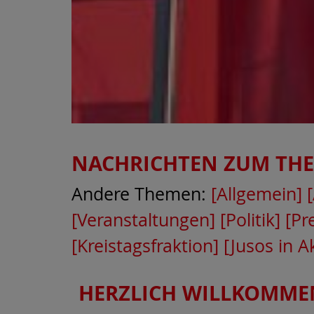
NACHRICHTEN ZUM TH
Andere Themen:
[Allgemein]
[Veranstaltungen]
[Politik]
[Pr
[Kreistagsfraktion]
[Jusos in A
HERZLICH WILLKOMME