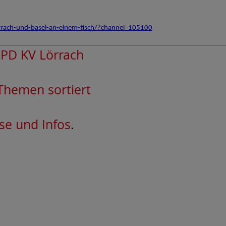
rrach-und-basel-an-einem-tisch/?channel=105100
PD KV Lörrach
 Themen sortiert
se und Infos
.