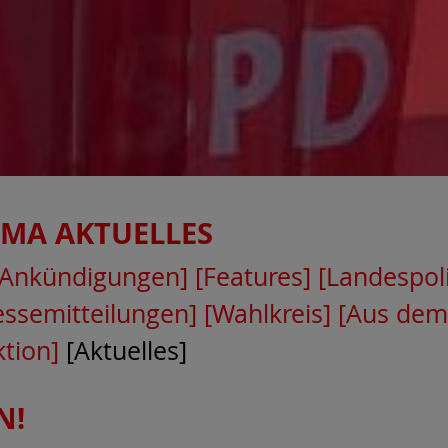
EMA
AKTUELLES
[Ankündigungen]
[Features]
[Landespoli
essemitteilungen]
[Wahlkreis]
[Aus dem
ktion]
[Aktuelles]
N!